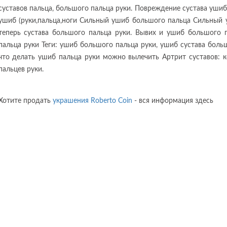
суставов пальца, большого пальца руки. Повреждение сустава уши
ушиб (руки,пальца,ноги Сильный ушиб большого пальца Сильный у
теперь сустава большого пальца руки. Вывих и ушиб большого 
пальца руки Теги: ушиб большого пальца руки, ушиб сустава бол
что делать ушиб пальца руки можно вылечить Артрит суставов: 
пальцев руки.
Хотите продать
украшения Roberto Coin
- вся информация здесь