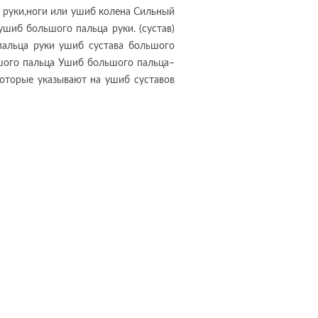
б руки,ноги или ушиб колена Сильный
шиб большого пальца руки. (сустав)
пальца руки ушиб сустава большого
ьшого пальца Ушиб большого пальца–
которые указывают на ушиб суставов