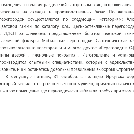
помещения, создания разделений в торговом зале, огораживания
персонала на складах и производственных базах. По желани
перегородок осуществляется по следующим категориям: Алю
цветовой гаммы по каталогу RAL. Цельностеклянные перегородк
с ЛДСП заполнением, представленные богатой цветовой гам
различной фактуры. Мобильные перегородки. Сантехнические к
противопожарные перегородки и многое другое. «Перегородим-Оф
типы дверей , пленочные покрытия . Изготовление и устано
производится опытными специалистами, которые с удовольств
Звоните, и Вы останетесь довольны правильным выбором! Строите
В минувшую пятницу, 31 октября, в полицию Иркутска обр
который заявил, что трое неизвестных мужчин, применив физическ
в жилое помещение, где периоидически избивали, требуя при этом