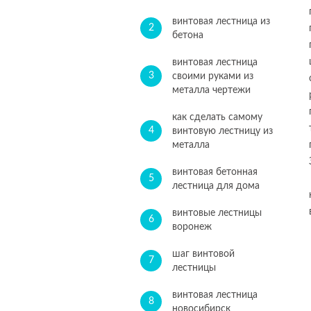
винтовая лестница из
2
бетона
винтовая лестница
3
своими руками из
металла чертежи
как сделать самому
4
винтовую лестницу из
металла
винтовая бетонная
5
лестница для дома
винтовые лестницы
6
воронеж
шаг винтовой
7
лестницы
винтовая лестница
8
новосибирск