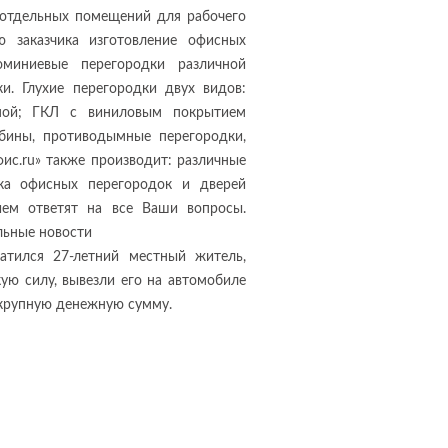
 отдельных помещений для рабочего
ю заказчика изготовление офисных
миниевые перегородки различной
и. Глухие перегородки двух видов:
мой; ГКЛ с виниловым покрытием
абины, противодымные перегородки,
ис.ru» также производит: различные
вка офисных перегородок и дверей
ием ответят на все Ваши вопросы.
льные новости
атился 27-летний местный житель,
ую силу, вывезли его на автомобиле
 крупную денежную сумму.