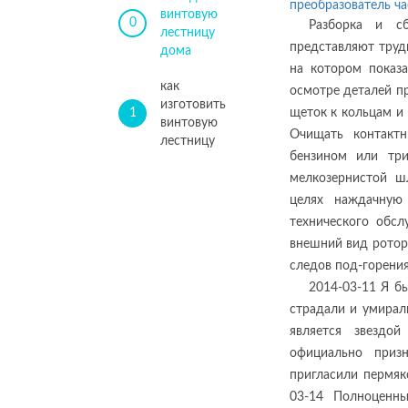
преобразователь ча
винтовую
0
Разборка и сб
лестницу
представляют труд
дома
на котором показа
как
осмотре деталей пр
изготовить
1
щеток к кольцам и
винтовую
Очищать контакт
лестницу
бензином или три
мелкозернистой ш
целях наждачную
технического обсл
внешний вид ротора
следов под-горени
2014-03-11 Я б
страдали и умирали
является звездо
официально приз
пригласили пермяк
03-14 Полноценны